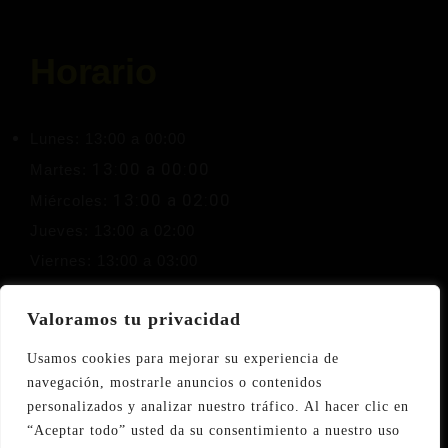
Horario
Lunes: 13:00 a 00:00
13:00 a 00:00
Martes:
13:00 a 02:00
Miércoles:
Jueves: 13:00 a 02:00
Viernes: 13:00 a 03:00
13:00 a 03:00
Sábado:
Valoramos tu privacidad
Domingo: Cerrado
Usamos cookies para mejorar su experiencia de
navegación, mostrarle anuncios o contenidos
personalizados y analizar nuestro tráfico. Al hacer clic en
“Aceptar todo” usted da su consentimiento a nuestro uso
Facebook
Instagram
Tripadvisor