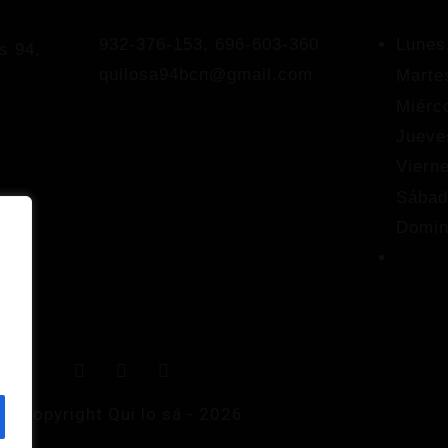
932-376-153, 696-603-360
Lunes
s 94,
quilosa94bcn@gmail.com
Marte
Miérc
Jueve
Vierne
Sábad
Domin
n
© Copyright Qui lo sá - 2026