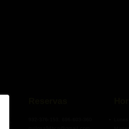
Reservas
Hor
932-376-153, 696-603-360
Lunes
s 94,
quilosa94bcn@gmail.com
Marte